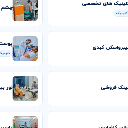
لینیک های تخصصی
چشم پ
کلینیک
پوست 
یبرواسکن کبدی
کلینیک
ینک فروشی
نور بی
الن کنفرانس
تاسیس