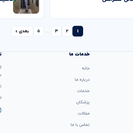
۱
۲
۳
…
۵
بعدی »
خدمات ما
ت
آ
خانه
ب
درباره ما
تل
خدمات
ایمی
پزشکان
مقالات
تماس با ما