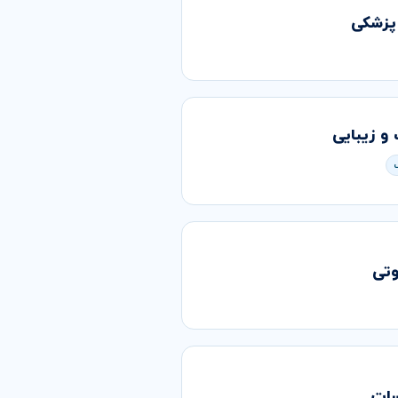
زشکی
و زیبایی
وتی
ات