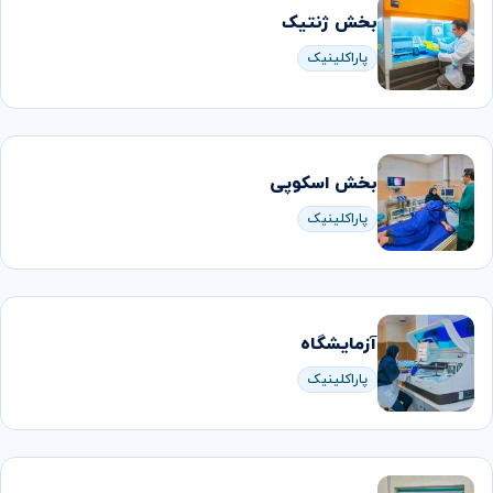
بخش ژنتيک
پاراکلینیک
بخش اسکوپی
پاراکلینیک
آزمایشگاه
پاراکلینیک