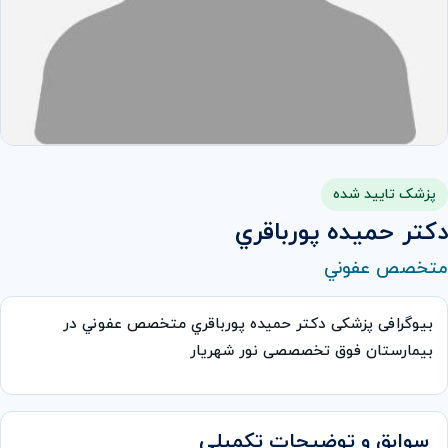
پزشک تایید شده
دکتر حميده پورباقري
متخصص عفوني
بیوگرافی پزشکی دکتر حميده پورباقري متخصص عفوني در
بیمارستان فوق تخصصصی نور شهریار
سوابق و توضیحات تکمیلی