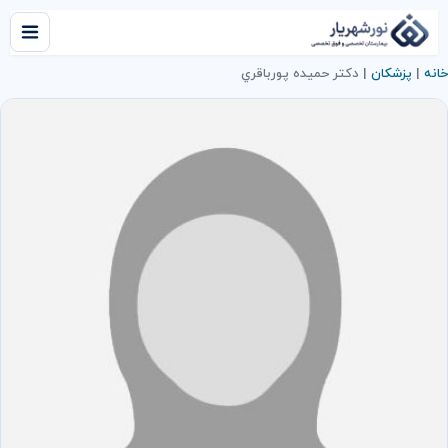
خانه
|
پزشکان
|
دکتر حميده پورباقري