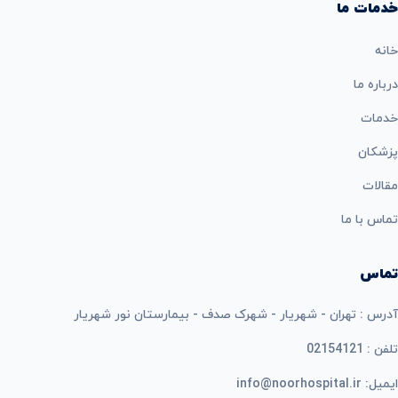
خدمات ما
خانه
درباره ما
خدمات
پزشکان
مقالات
تماس با ما
تماس
آدرس : تهران - شهریار - شهرک صدف - بیمارستان نور شهریار
تلفن : 02154121
ایمیل: info@noorhospital.ir