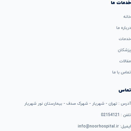
خدمات ما
خانه
درباره ما
خدمات
پزشکان
مقالات
تماس با ما
تماس
آدرس : تهران - شهریار - شهرک صدف - بیمارستان نور شهریار
تلفن : 02154121
ایمیل: info@noorhospital.ir