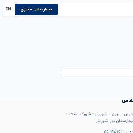
|
بیمارستان مجازی
EN
ماس
درس : تهران - شهریار - شهرک صدف -
یمارستان نور شهریار
فن : 02154121