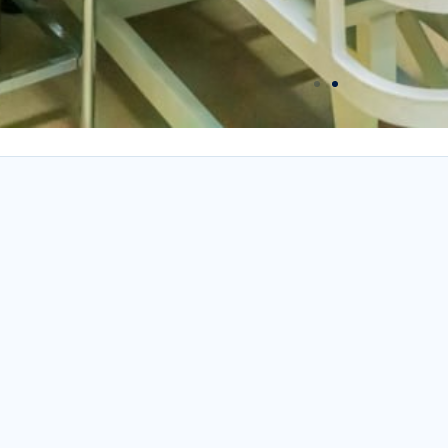
خدمات ما
ت
آ
خانه
ب
درباره ما
تل
خدمات
ایمی
پزشکان
مقالات