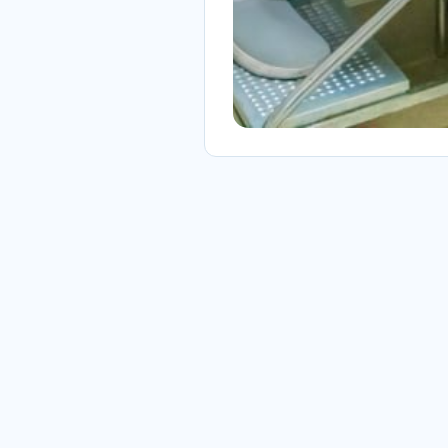
ماس
درس : تهران - شهریار - شهرک صدف -
یمارستان نور شهریار
فن : 02154121
ل: info@noorhospital.ir