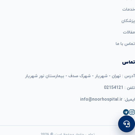
خدمات
پزشکان
مقالات
تماس با ما
تماس
آدرس : تهران - شهریار - شهرک صدف - بیمارستان نور شهریار
تلفن : 02154121
ایمیل: info@noorhospital.ir
تمامی حقوق محفوظ است © 2026