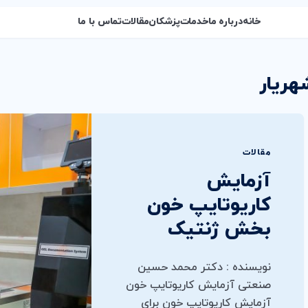
خانه
درباره ما
خدمات
پزشکان
مقالات
تماس با ما
هریار
مقالات
آزمايش
كاريوتايپ خون
بخش ژنتیک
نویسنده : دکتر محمد حسین
صنعتی آزمايش كاريوتايپ خون
آزمايش کاريوتايپ خون براي