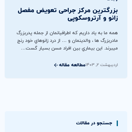
بزرگترين مركز جراحی تعويض مفصل
زانو و آرتروسكوپی
همه ما به ياد داريم كه اطرافيانمان از جمله پدربزرگ
مادربزرگ ها ، والدينمان و … از درد زانوهاي خود رنج
ميبرند. اين بيماري بين افراد مسن بسيار گست…
مطالعه مقاله
اردیبهشت ۲, ۱۴۰۳
جستجو در مقالات