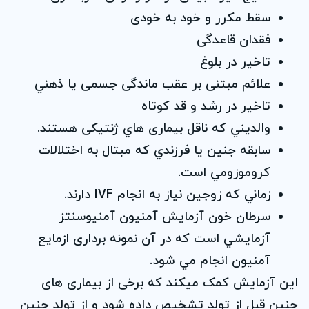
سقط مکرر و خود به خودی
فقدان قاعدگی
تاخير در بلوغ
علائم مبتنی بر عقب ماندگی جسمی يا ذهني
تاخير در رشد و قد کوتاه
والديني كه ناقل بيماری هاي ژنتيکی هستند.
سابقه جنين يا فرزندي كه مبتال به اختلالات
کروموزومي است.
زماني كه زوجين نياز به انجام IVF دارند.
سرطان خون آزمايش آمنيون آمنيوسنتز
آزمايشي است كه در آن نمونه برداری ازمايع
آمنيون انجام مي شود.
اين آزمايش کمک میکند که برخی از بيماری های
جنين قبل از تولد تشخيص داده شود و از تولد جنين