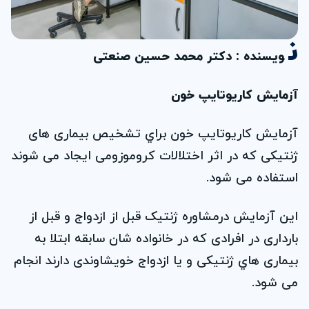
ن
ویسنده : دکتر محمد حسین صنعتی
آزمايش كاريوتايپ خون
آزمايش کاريوتايپ خون براي تشخيص بيماری های
ژنتيکی که در اثر اختلالات کروموزومی ايجاد می شوند
استفاده می شود.
اين آزمايش درمشاوره ژنتيک قبل از ازدواج و قبل از
بارداری در افرادی که در خانواده شان سابقه ابتلا به
بيماری هاي ژنتيکی و يا ازدواج خويشاوندی دارند انجام
می شود.