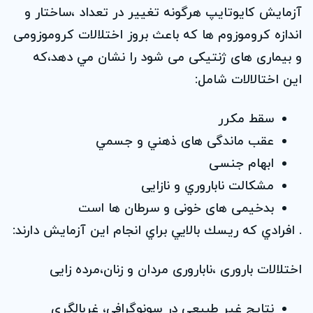
آزمايش کايوتايپ هرگونه تغيير در تعداد ،ساختار و
اندازه کروموزوم ها كه باعث بروز اختلالات کروموزومی
و بيماری های ژنتيکی می شود را نشان مي دهد،كه
اين اختالالات شامل:
سقط مكرر
عقب ماندگی های ذهني و جسمي
ابهام جنسی
مشکالت ناباروري و نازايی
بدخیمی های خونی و سرطان ها است
. افرادي كه ريسك بالایي براي انجام اين آزمايش دارند:
اختلالات باروری ،ناباروری مردان و زنان،مرده زايی
نتايج غير طبيعی در سونوگرافی، غربالگری