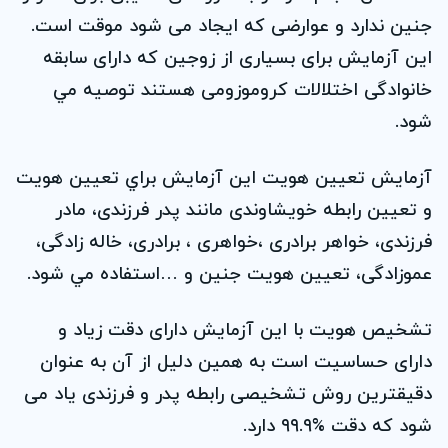
جنين ندارد و عوارضی که ايجاد می شود موقت است.
اين آزمايش برای بسياری از زوجین که دارای سابقه
خانوادگی اختلالات کروموزومی هستند توصيه مي
شود.
آزمايش تعيين هويت اين آزمايش براي تعيين هويت
و تعيين رابطه خويشاوندی مانند پدر فرزندی، مادر
فرزندی، خواهر برادری ،خواهری ، برادری، خاله زادگی،
عموزادگی، تعيين هويت جنين و …استفاده مي شود.
تشخيص هويت با اين آزمايش دارای دقت زياد و
دارای حساسيت است به همين دليل از آن به عنوان
دقيقترين روش تشخيصی رابطه پدر و فرزندی ياد می
شود که دقت %۹۹.۹ دارد.