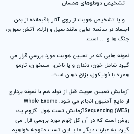
– تشخیص دوقلوهای همسان
– و يا تشخيص هويت از روی آثار باقيمانده از بدن
اجساد در سانحه هايي مانند سيل و زلزله، آتش سوزی،
جنگ ها و … است.
نمونه هايی که در تعيين هویت مورد بررسي قرار مي
گيرد شامل خون، دندان و يا ناخن، استخوان، تارمو
همراه با فوليکول، بزاق دهان است.
آزمايش تعيين هويت قبل از تولد هم با نمونه برداري
از مايع آمنيون انجام مي شود. Whole Exome
Sequencing (WES)آزمايش تست هول اگزوم يك
روش است كه در آن كل ژنوم مورد بررسي قرار مي
گيرد. به عبارت ديگر ما با اين تست متوجه خواهيم